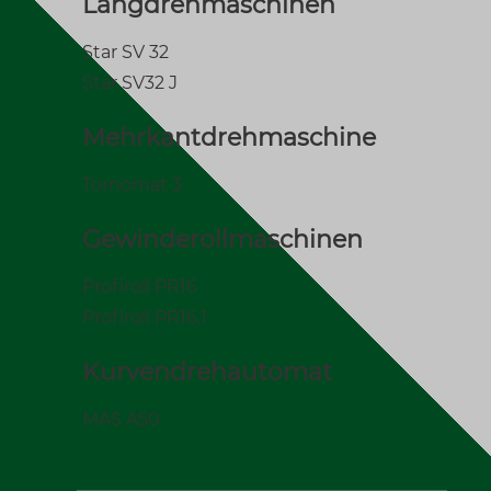
Langdrehmaschinen
Star SV 32
Star SV32 J
Mehrkantdrehmaschine
Tornomat 3
Gewinderollmaschinen
Profiroll PR16
Profiroll PR16.1
Kurvendrehautomat
MAS A50